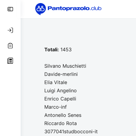
Toggle
Side
Panel
Totali:
1453
Silvano Muschietti
Davide-merlini
Elia Vitale
Luigi Angelino
Enrico Capelli
Marco-inf
Antonello Senes
Riccardo Rota
3077041studbocconi-it