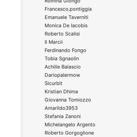
Romina Giongo
Francesco.pontiggia
Emanuele Taverniti
Monica De Iacobis
Roberto Scalisi
Il Marcii
Ferdinando Fongo
Tobia Sgnaolin
Achille Balascio
Dariopalermow
Sicurbit
Kristian Dhima
Giovanna Tomiozzo
Amarildo3953
Stefania Zanoni
Michelangelo Argento
Roberto Gorgoglione