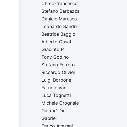
Chrco-francesco
Stefano Barbazza
Daniele Maresca
Leonardo Sandri
Beatrice Baggio
Alberto Casati
Giacinto P
Tony Godino
Stefano Ferrero
Riccardo Olivieri
Luigi Borbone
Faruoloivan
Luca Tognetti
Michele Crognale
Gaia =^..^=
Gabriel
Enrico Avesani