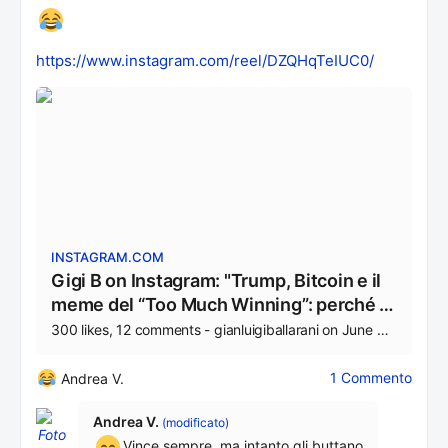
https://www.instagram.com/reel/DZQHqTeIUC0/
INSTAGRAM.COM
Gigi B on Instagram: "Trump, Bitcoin e il
meme del “Too Much Winning”: perché i
trader crypto lo stanno pregando di
300 likes, 12 comments - gianluigiballarani on June 6, 2026: "Trump, Bitcoin e il meme del “Too Much Winning”: perché i trader crypto lo stanno pregando di smettere Negli ultimi giorni il mercato crypto ha vissuto una delle peggiori correzioni …
smettere Negli ultimi giorni il mercato
crypto ha vissuto una delle peggiori
1 Commento
Andrea V.
correzioni degli ultimi mesi. Bitcoin,
Andrea V.
Ethereum e molte altcoin hanno subito
(modificato)
Vince sempre, ma intanto gli buttano