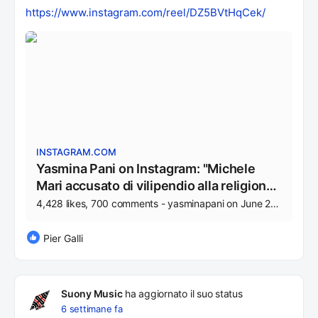
https://www.instagram.com/reel/DZ5BVtHqCek/
INSTAGRAM.COM
Yasmina Pani on Instagram: "Michele
Mari accusato di vilipendio alla religione
murgiana: ER PATRIARCATO! Brevi
4,428 likes, 700 comments - yasminapani on June 22, 2026: "Michele Mari accusato di vilipendio alla religione murgiana: ER PATRIARCATO! Brevi estratti del mio ennesimo incazzo per il bigottismo ignobile della classe intellettuale italiana. #premiostrega".
estratti del mio ennesimo incazzo per il
bigottismo ignobile della classe
Pier Galli
intellettuale italiana. #premiostrega"
Suony Music
ha aggiornato il suo status
6 settimane fa