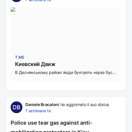
T.ME
Киевский Движ
В Деснянському районі люди бунтують через бусифікацію. Попередньо, поліція використала газ проти натовпу.
Daniele Bracaloni
ha aggiornato il suo status
7 settimane fa
Police use tear gas against anti-