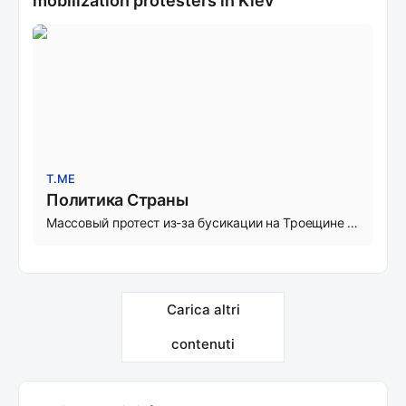
mobilization protesters in Kiev
T.ME
Политика Страны
Массовый протест из-за бусикации на Троещине в Киеве набирает обороты. На место подтягивается всё больше людей, звучат возмущённые выкрики. По предварительным данным, прохожие заступились за парня, которого пытались забрать в ТЦК.
Carica altri
contenuti