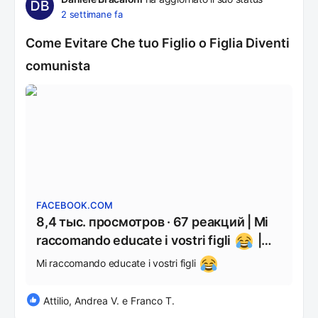
2 settimane fa
Come Evitare Che tuo Figlio o Figlia Diventi
comunista
FACEBOOK.COM
8,4 тыс. просмотров · 67 реакций | Mi
raccomando educate i vostri figli
|
Nicolas Nati
Mi raccomando educate i vostri figli
Attilio, Andrea V. e Franco T.