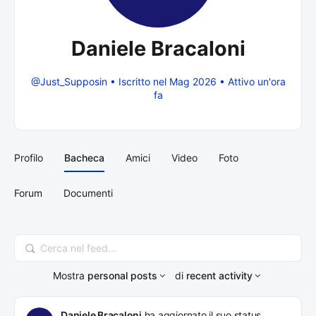
Daniele Bracaloni
@Just_Supposin
•
Iscritto nel Mag 2026
•
Attivo un'ora
fa
Profilo
Bacheca
Amici
Video
Foto
Forum
Documenti
Cerca
nel
Mostra
personal posts
di
recent activity
feed...
Daniele Bracaloni
ha aggiornato il suo status